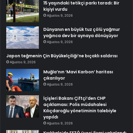
15 yaşındaki tetikçi parkı taradı: Bir
kişiyi vurdu
Ağustos 9, 2026
Dünyanın en büyük tuz çölü yağmur
yağınca dev bir aynaya dönüşüyor
Ağustos 9, 2026
Japon teğmenin Çin Büyükelçiliği’ne bıçaklı saldırısı
Ağustos 9, 2026
Muğla’nın ‘Mavi Karbon’ haritası
çıkarılıyor
Ağustos 9, 2026
İçişleri Bakanı Çiftçi’den CHP
açıklaması: Polis müdahalesi
Kılıçdaroğlu yönetiminin talebiyle
yapıldı
Ağustos 9, 2026
Kırıkkale’de FETÖ üyesi firari yakalandı