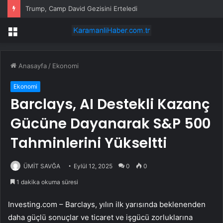
Trump, Camp David Gezisini Erteledi
Menü
Anasayfa
/
Ekonomi
Ekonomi
Barclays, AI Destekli Kazanç
Gücüne Dayanarak S&P 500
Tahminlerini Yükseltti
ÜMİT SAVĞA
Eylül 12, 2025
0
0
1 dakika okuma süresi
Investing.com –
Barclays
, yılın ilk yarısında beklenenden
daha güçlü sonuçlar ve ticaret ve işgücü zorluklarına