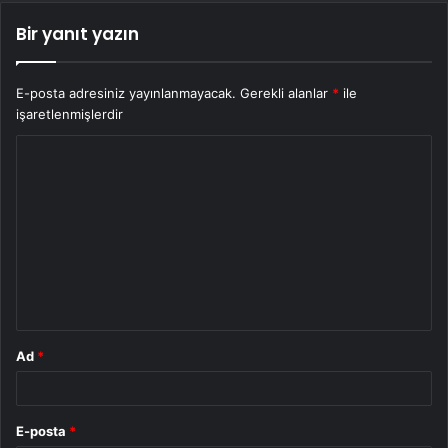
Bir yanıt yazın
E-posta adresiniz yayınlanmayacak.
Gerekli alanlar
*
ile
işaretlenmişlerdir
Y
o
r
u
m
*
Ad
*
E-posta
*