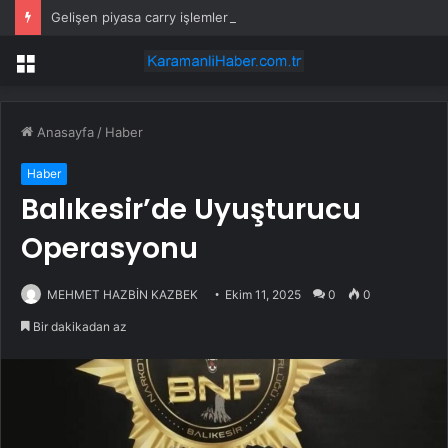
Gelişen piyasa carry işlemlerinde yen gündemi
Menü
Anasayfa
/
Haber
Haber
Balıkesir’de Uyuşturucu
Operasyonu
MEHMET HAZBİN KAZBEK
Ekim 11, 2025
0
0
Bir dakikadan az