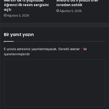
Mersin’de 13 yaşındaki
Ankara’da 5 yıldızlı otel
öğrenci ilk resim sergisini
icradan satılık
açtı
Ağustos 5, 2026
Ağustos 5, 2026
Bir yanıt yazın
E-posta adresiniz yayınlanmayacak.
Gerekli alanlar
*
ile
işaretlenmişlerdir
Y
o
r
u
m
*