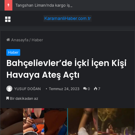
Tangshan Limanı’nda kargo işlem hacmi arttı
Menü
Anasayfa
/
Haber
Haber
Bahçelievler’de İçki İçen Kişi
Havaya Ateş Açtı
YUSUF DOĞAN
Temmuz 24, 2023
0
7
Bir dakikadan az