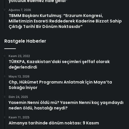
yolculuk edemez hale geldi”
Ağustos 7, 2026
TBMM Başkanı Kurtulmuş: “Erzurum Kongresi,
Milletimizin Esareti Reddederek Kaderine Bizzat Sahip
Çıktığı Tarihî Bir Dönüm Noktasıdır”
Rastgele Haberler
Kasım 23, 2022
TÜRKPA, Kazakistan’daki seçimleri şeffaf olarak
değerlendirdi
Mayıs 13, 2026
Chp, Hükümet Programını Anlatmak İçin Mayıs’ta
Sokağa İniyor
Ekim 24, 2025
Yasemin Nenni öldü mü? Yasemin Nenni kaç yaşındaydı
neden öldü, hastalığı neydi?
Kasım 11, 2025
Almanya tarihinde dönüm noktası: 9 Kasım