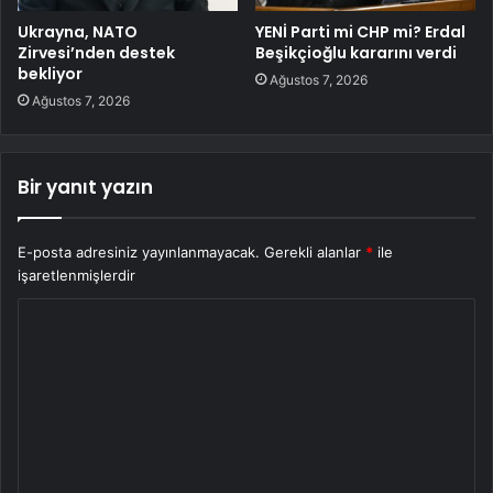
Ukrayna, NATO
YENİ Parti mi CHP mi? Erdal
Zirvesi’nden destek
Beşikçioğlu kararını verdi
bekliyor
Ağustos 7, 2026
Ağustos 7, 2026
Bir yanıt yazın
E-posta adresiniz yayınlanmayacak.
Gerekli alanlar
*
ile
işaretlenmişlerdir
Y
o
r
u
m
*