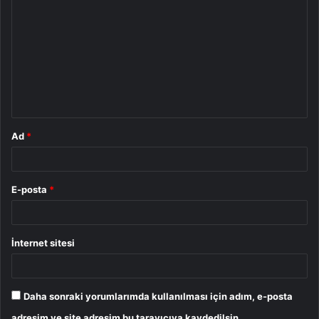
o
r
u
m
*
Ad
*
E-posta
*
İnternet sitesi
Daha sonraki yorumlarımda kullanılması için adım, e-posta
adresim ve site adresim bu tarayıcıya kaydedilsin.