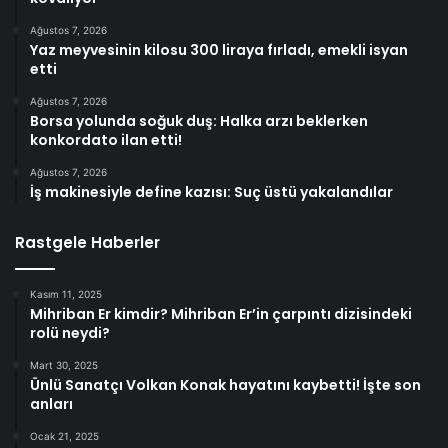
Ağustos 7, 2026
Yaz meyvesinin kilosu 300 liraya fırladı, emekli isyan
etti
Ağustos 7, 2026
Borsa yolunda soğuk duş: Halka arzı beklerken
konkordato ilan etti!
Ağustos 7, 2026
İş makinesiyle define kazısı: Suç üstü yakalandılar
Rastgele Haberler
Kasım 11, 2025
Mihriban Er kimdir? Mihriban Er’in çarpıntı dizisindeki
rolü neydi?
Mart 30, 2025
Ünlü Sanatçı Volkan Konak hayatını kaybetti! İşte son
anları
Ocak 21, 2025