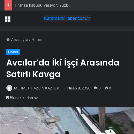
Fransa kabusu yaşıyor: Yüzbinlerce kişi kaçıyor alevler kovalıyor
Menü
Anasayfa
/
Haber
Haber
Avcılar’da İki İşçi Arasında
Satırlı Kavga
MEHMET HAZBİN KAZBEK
Nisan 8, 2026
0
0
Bir dakikadan az