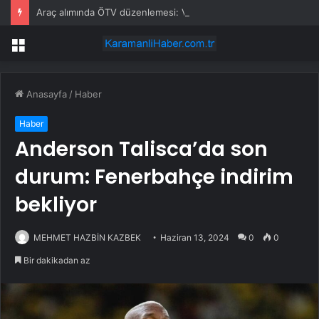
Araç alımında ÖTV düzenlemesi: Vatandaşlar bayilere akın etti
Menü
Anasayfa
/
Haber
Haber
Anderson Talisca’da son
durum: Fenerbahçe indirim
bekliyor
MEHMET HAZBİN KAZBEK
Haziran 13, 2024
0
0
Bir dakikadan az