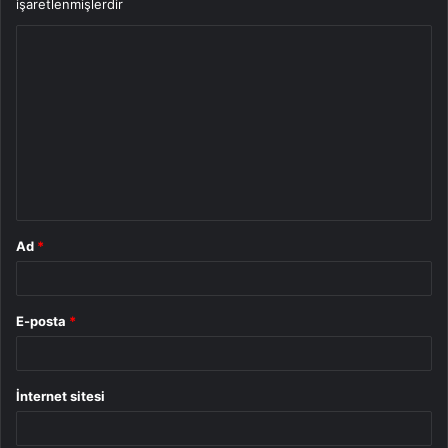
işaretlenmişlerdir
Y
o
r
u
m
*
Ad
*
E-posta
*
İnternet sitesi