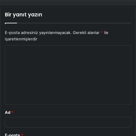
Bir yanıt yazın
E-posta adresiniz yayınlanmayacak.
Gerekli alanlar
*
ile
işaretlenmişlerdir
Y
o
r
u
m
*
Ad
*
E-posta
*