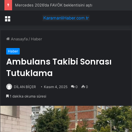
Mercedes 2026’da FAVÖK beklentisini aştı
Menü
Anasayfa
/
Haber
Haber
Ambulans Takibi Sonrası
Tutuklama
DİLAN BİÇER
Kasım 4, 2025
0
0
1 dakika okuma süresi