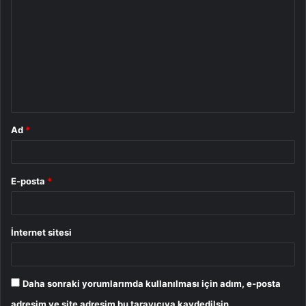
o
r
u
m
*
Ad
*
E-posta
*
İnternet sitesi
Daha sonraki yorumlarımda kullanılması için adım, e-posta
adresim ve site adresim bu tarayıcıya kaydedilsin.