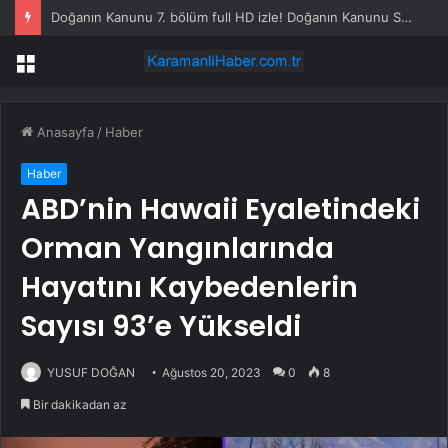
Doğanın Kanunu 7. bölüm full HD izle! Doğanın Kanunu SON BÖLÜM nereden, hangi platformda, nereden izlenir?
Menü
Anasayfa
/
Haber
Haber
ABD’nin Hawaii Eyaletindeki
Orman Yangınlarında
Hayatını Kaybedenlerin
Sayısı 93’e Yükseldi
YUSUF DOĞAN
Ağustos 20, 2023
0
8
Bir dakikadan az