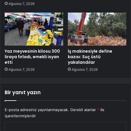
Ağustos 7, 2026
Yaz meyvesinin kilosu 300
İş makinesiyle define
liraya fırladı, emekli isyan
kazısı: Suç üstü
etti
yakalandılar
Ağustos 7, 2026
Ağustos 7, 2026
Bir yanıt yazın
E-posta adresiniz yayınlanmayacak.
Gerekli alanlar
*
ile
işaretlenmişlerdir
Y