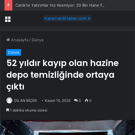
Canik’te Yatırımlar Hız Kesmiyor: 20 Bin Hane Fiber İnternete Kavuşuyor
Menü
Anasayfa
/
Dünya
Dünya
52 yıldır kayıp olan hazine
depo temizliğinde ortaya
çıktı
DİLAN BİÇER
Kasım 15, 2025
0
0
1 dakika okuma süresi