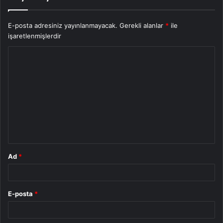
E-posta adresiniz yayınlanmayacak.
Gerekli alanlar
*
ile
işaretlenmişlerdir
Y
o
r
u
m
*
Ad
*
E-posta
*