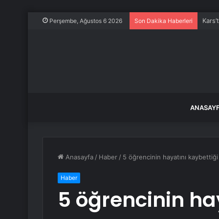
Kars’
Perşembe, Ağustos 6 2026
Son Dakika Haberleri
ANASAY
Anasayfa
/
Haber
/
5 öğrencinin hayatını kaybettiğ
Haber
5 öğrencinin ha