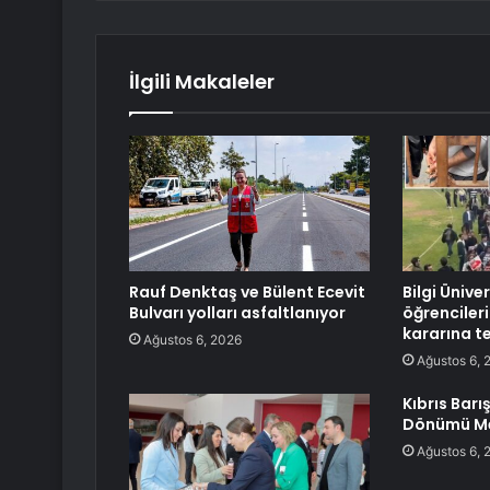
İlgili Makaleler
Rauf Denktaş ve Bülent Ecevit
Bilgi Üniver
Bulvarı yolları asfaltlanıyor
öğrencile
kararına t
Ağustos 6, 2026
Ağustos 6, 
Kıbrıs Barış
Dönümü Me
Ağustos 6, 