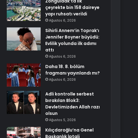
Zonguldak’ta ilk
çeyrekte bin 158 daireye
yapı ruhsatı verildi
Ağustos 6, 2026
Sihirli Annem’in Toprak’ı
Jennifer Boyner büyüdü:
Evlilik yolunda ilk adımı
attı
Ağustos 6, 2026
Daha 18. 8. bölüm
fragmanı yayınlandı mı?
Ağustos 6, 2026
Adli kontrolle serbest
bırakılan Blok3:
Devletimizden Allah razı
olsun
Ağustos 5, 2026
Kılıçdaroğlu’na Genel
Başkanlık İptali