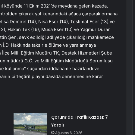
ağıl köyünde 11 Ekim 2021’de meydana gelen kazada,
ontrolden çıkarak yol kenarındaki ağaca çarparak ormana
lisa Demirel (14), Nisa Eser (14), Teslimat Eser (13) ve
(12), Hakan Tek (16), Musa Eser (10) ve Yağmur Duran
ettin Şen, sevk edildiği adliyede çıkarıldığı mahkemece
ron İ.D. Hakkında taksirle ölüme ve yaralanmaya
 İlçe Milli Eğitim Müdürü TK, Destek Hizmetleri Şube
lun müdürü G.Ö. ve Milli Eğitim Müdürlüğü Sorumlusu
üye kullanma” suçundan iddianame hazırlandı ve
anın birleştirilip aynı davada denenmesine karar
Çorum’da Trafik Kazası: 7
Yaralı
Ağustos 6, 2026