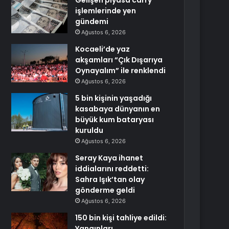
Gelişen piyasa carry
işlemlerinde yen
gündemi
Ağustos 6, 2026
Kocaeli’de yaz
akşamları “Çık Dışarıya
Oynayalım” ile renklendi
Ağustos 6, 2026
5 bin kişinin yaşadığı
kasabaya dünyanın en
büyük kum bataryası
kuruldu
Ağustos 6, 2026
Seray Kaya ihanet
iddialarını reddetti:
Sahra Işık’tan olay
gönderme geldi
Ağustos 6, 2026
150 bin kişi tahliye edildi:
Yangınları