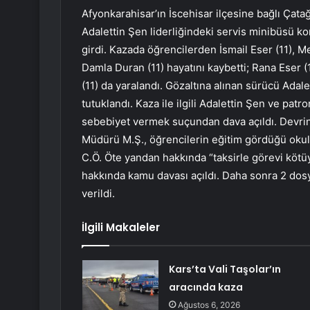
Afyonkarahisar’ın İscehisar ilçesine bağlı Çat
Adalettin Şen liderliğindeki servis minibüsü k
girdi. Kazada öğrencilerden İsmail Eser (11), Me
Damla Duran (11) hayatını kaybetti; Rana Eser 
(11) da yaralandı. Gözaltına alınan sürücü Adal
tutuklandı. Kaza ile ilgili Adalettin Şen ve pat
sebebiyet vermek suçundan dava açıldı. Devrin
Müdürü M.Ş., öğrencilerin eğitim gördüğü oku
C.Ö. Öte yandan hakkında “taksirle görevi köt
hakkında kamu davası açıldı. Daha sonra 2 dosy
verildi.
İlgili Makaleler
Kars’ta Vali Taşolar’ın
aracında kaza
Ağustos 6, 2026