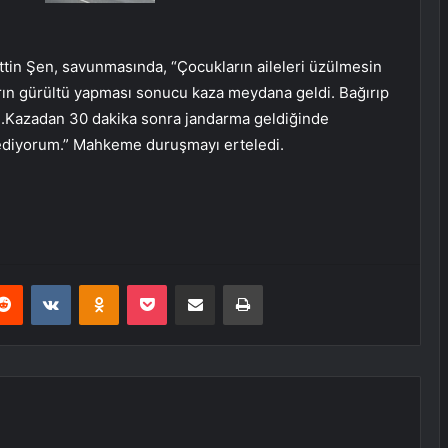
ettin Şen, savunmasında, “Çocukların aileleri üzülmesin
n gürültü yapması sonucu kaza meydana geldi. Bağırıp
ım.Kazadan 30 dakika sonra jandarma geldiğinde
ep ediyorum.” Mahkeme duruşmayı erteledi.
erest
Reddit
VKontakte
Odnoklassniki
Pocket
E-Posta ile paylaş
Yazdır