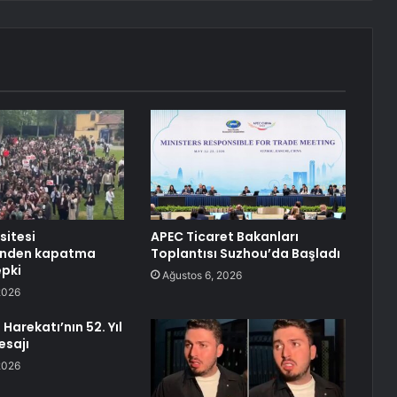
sitesi
APEC Ticaret Bakanları
rinden kapatma
Toplantısı Suzhou’da Başladı
epki
Ağustos 6, 2026
2026
 Harekatı’nın 52. Yıl
sajı
2026