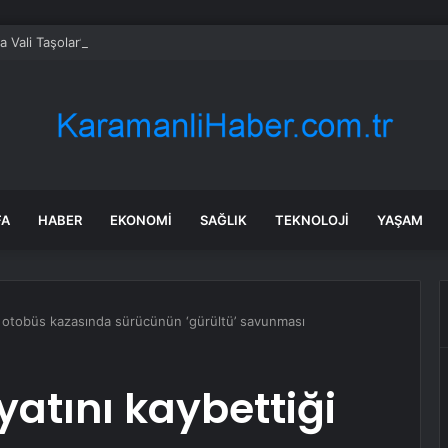
ta Vali Taşolar’ın aracında kaza
FA
HABER
EKONOMI
SAĞLIK
TEKNOLOJI
YAŞAM
i otobüs kazasında sürücünün ‘gürültü’ savunması
yatını kaybettiği