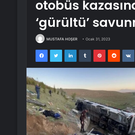
otobüs kazası
‘gürültü’ savu
MUSTAFA HOŞER
Ocak 31, 2023
Facebook
Twitter
LinkedIn
Tumblr
Pinterest
Reddit