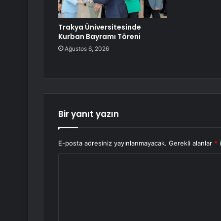
Trakya Üniversitesinde
Kurban Bayramı Töreni
Ağustos 6, 2026
Bir yanıt yazın
E-posta adresiniz yayınlanmayacak.
Gerekli alanlar
*
i
Y
o
r
u
m