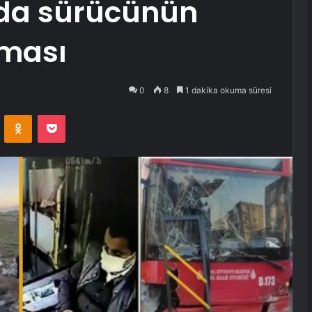
nda sürücünün
nması
0
8
1 dakika okuma süresi
VKontakte
Odnoklassniki
Pocket