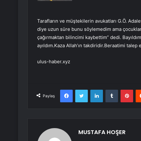
Tarafların ve müştekilerin avukatları G.Ö. Adal
diye uzun süre bunu söylemedim ama çocukları
çağırmaktan bilincimi kaybettim” dedi. Bayıld
ayıldım.Kaza Allah’ın takdiridir.Beraatimi tal
ulus-haber.xyz
Facebook
Twitter
LinkedIn
Tumblr
Pint
Paylaş
MUSTAFA HOŞER