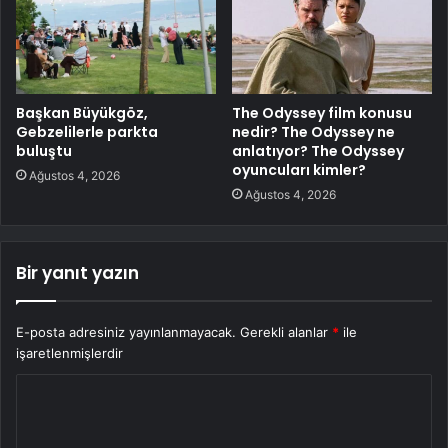
Başkan Büyükgöz,
The Odyssey film konusu
Gebzelilerle parkta
nedir? The Odyssey ne
buluştu
anlatıyor? The Odyssey
oyuncuları kimler?
Ağustos 4, 2026
Ağustos 4, 2026
Bir yanıt yazın
E-posta adresiniz yayınlanmayacak.
Gerekli alanlar
*
ile
işaretlenmişlerdir
Y
o