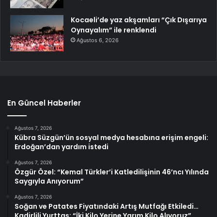
Kocaeli’de yaz akşamları “Çık Dışarıya
Oynayalım” ile renklendi
Ağustos 6, 2026
En Güncel Haberler
Ağustos 7, 2026
Kübra Süzgün’ün sosyal medya hesabına erişim engeli:
Erdoğan’dan yardım istedi
Ağustos 7, 2026
Özgür Özel: “Kemal Türkler’i Katledilişinin 46’ncı Yılında
Saygıyla Anıyorum”
Ağustos 7, 2026
Soğan ve Patates Fiyatındaki Artış Mutfağı Etkiledi…
Kadirlili Yurttaş: “İki Kilo Yerine Yarım Kilo Alıyoruz”