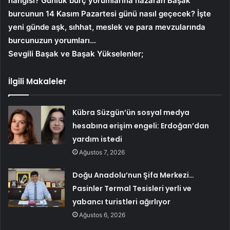
hangisi? Günlük burç yorumlarına nazaran Başak
burcunun 14 Kasım Pazartesi günü nasıl geçecek? İşte
yeni günde aşk, sıhhat, meslek ve para mevzularında
burcunuzun yorumları…
Sevgili Başak ve Başak Yükselenler;
İlgili Makaleler
Kübra Süzgün’ün sosyal medya
hesabına erişim engeli: Erdoğan’dan
yardım istedi
Ağustos 7, 2026
Doğu Anadolu’nun Şifa Merkezi…
Pasinler Termal Tesisleri yerli ve
yabancı turistleri ağırlıyor
Ağustos 6, 2026