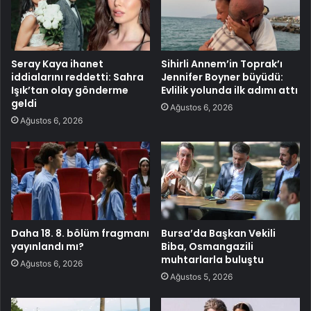
Seray Kaya ihanet
Sihirli Annem’in Toprak’ı
iddialarını reddetti: Sahra
Jennifer Boyner büyüdü:
Işık’tan olay gönderme
Evlilik yolunda ilk adımı attı
geldi
Ağustos 6, 2026
Ağustos 6, 2026
Daha 18. 8. bölüm fragmanı
Bursa’da Başkan Vekili
yayınlandı mı?
Biba, Osmangazili
muhtarlarla buluştu
Ağustos 6, 2026
Ağustos 5, 2026