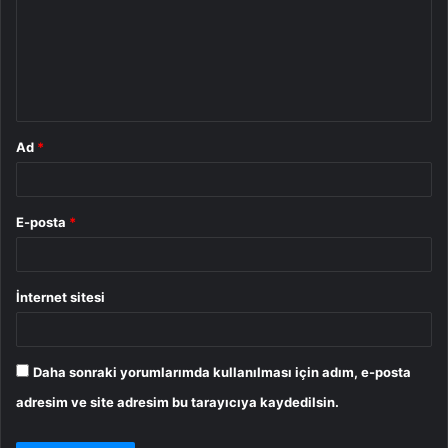
r
u
m
*
Ad
*
E-posta
*
İnternet sitesi
Daha sonraki yorumlarımda kullanılması için adım, e-posta
adresim ve site adresim bu tarayıcıya kaydedilsin.