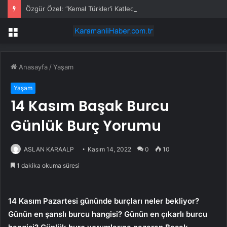
Özgür Özel: “Kemal Türkler’i Katledilişinin 46’ncı Yılında Saygıyla Anıyorum”
Menü
Anasayfa
/
Yaşam
Yaşam
14 Kasım Başak Burcu
Günlük Burç Yorumu
ASLAN KARAALP
Kasım 14, 2022
0
10
1 dakika okuma süresi
14 Kasım Pazartesi gününde burçları neler bekliyor?
Günün en şanslı burcu hangisi? Günün en çıkarlı burcu