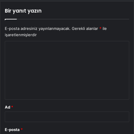
Bir yanıt yazın
E-posta adresiniz yayınlanmayacak.
Gerekli alanlar
*
ile
işaretlenmişlerdir
Y
o
r
u
m
*
Ad
*
E-posta
*