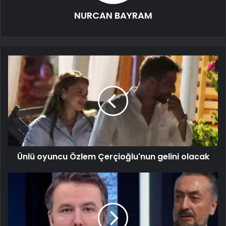
NURCAN BAYRAM
Ünlü oyuncu Özlem Çerçioğlu'nun gelini olacak