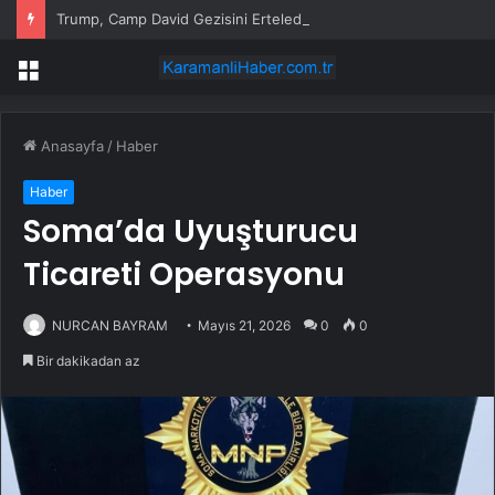
Trump, Camp David Gezisini Erteledi
Menü
Anasayfa
/
Haber
Haber
Soma’da Uyuşturucu
Ticareti Operasyonu
NURCAN BAYRAM
Mayıs 21, 2026
0
0
Bir dakikadan az